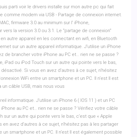
uis parti voir le drivers installe sur mon autre pc qui fait
hone comme modem via USB - Partage de connexion internet.
AC, firmware 3.0 au minimum sur l' iPhone,
 vers la version 3.0 ou 3.1. Le "partage de connexion"
n autre appareil en les connectant en wifi, en Bluetooth
rnet sur un autre appareil informatique. J'utilise un iPhone
ez de brancher votre iPhone au PC et… rien ne se passe ?
, iPad ou iPod Touch sur un autre qui pointe vers le bas,
désactivé. Si vous en avez d'autres à ce sujet, n'hésitez
nnexion WiFi entre un smartphone et un PC. Il n'est Il est
a un câble USB, mais nous vous
eil informatique. J'utilise un iPhone 6 ( IOS 11 ) et un PC
Phone au PC et… rien ne se passe ? Vérifiez votre câble
 sur un autre qui pointe vers le bas, c'est que « Apple
 en avez d'autres à ce sujet, n'hésitez pas à les partager
 un smartphone et un PC. Il n'est Il est également possible