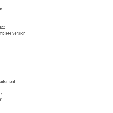
on
uzz
omplete version
tuitement
e
10