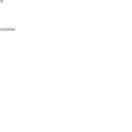
it
nstaller