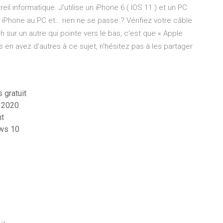
eil informatique. J'utilise un iPhone 6 ( IOS 11 ) et un PC
Phone au PC et… rien ne se passe ? Vérifiez votre câble
 sur un autre qui pointe vers le bas, c'est que « Apple
 en avez d'autres à ce sujet, n'hésitez pas à les partager
 gratuit
e 2020
nt
ows 10