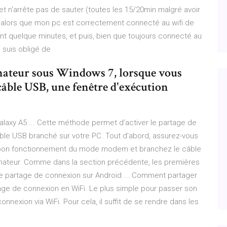
et n'arrête pas de sauter (toutes les 15/20min malgré avoir
) alors que mon pc est correctement connecté au wifi de
t quelque minutes, et puis, bien que toujours connecté au
e suis obligé de
inateur sous Windows 7, lorsque vous
câble USB, une fenêtre d'exécution
xy A5 ... Cette méthode permet d’activer le partage de
ble USB branché sur votre PC. Tout d’abord, assurez-vous
e bon fonctionnement du mode modem et branchez le câble
nateur. Comme dans la section précédente, les premières
le partage de connexion sur Android ... Comment partager
age de connexion en WiFi. Le plus simple pour passer son
xion via WiFi. Pour cela, il suffit de se rendre dans les